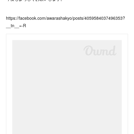
https://facebook.com/awarashakyo/posts/4059584037496353?
__tn__=-R