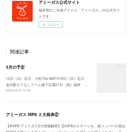
アミーガス公式サイト
福井県のご当地アイドル「アミーガス」の公式サイ
トです。
フォロー
関連記事
3月の予定
12日（日）石川 小松The MAT'S19日（日）石川
金沢駅もてなしドーム地下広場21日（祝）福井 …
2023.03.04 12:32
アミーガス HIP8 ２大発表②
【#HIP8 アミーガス2大情報解禁】②HIP8のステージを、新メンバーの初お
披露目の場とします！フレッシュなメンバーを温かくお迎えください。9.…