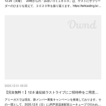
12.29（火曜） 20時からの「みゆいコミュキャス」は、ゲストにサブリー
ダーのひまりを迎えて、２０２０年を振り返ります。https://twitcasting.tv/…
2020.12.01 05:33
【完全無料！】12.6 遠征組ラストライブにご招待枠をご用意…
アミーガスでは現在、新メンバー募集キャンペーンを推進しております。そ
の一環として、2020.12.6（日）にJR芦原温泉駅前エーキューブで行われ…