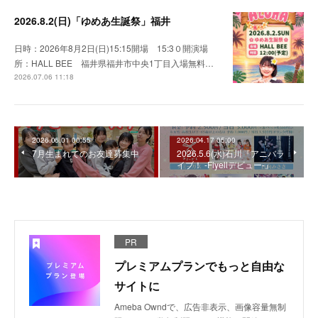
2026.8.2(日)「ゆめあ生誕祭」福井
日時：2026年8月2日(日)15:15開場 15:3０開演場
所：HALL BEE 福井県福井市中央1丁目入場無料…
2026.07.06 11:18
2026.06.01 00:55
2026.04.17 05:00
7月生まれてのお友達募集中
2026.5.6(水)石川『アニバラ
イブ！ -Flyellデビュー-』
PR
プレミアムプランでもっと自由な
サイトに
Ameba Owndで、広告非表示、画像容量無制