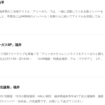
🐰
🐰福井県のご当地アイドル「アミーガス」では、一緒に活動してくれる新メンバーを
んと、卒業生にはAKB48のメンバーも！先輩たちに続いてアイドルを目指してみ…
ガスSP」福井
にて3回フリーライブを実施！①「アミーガスチャレンジライブ＆アミーガスと踊ろ
(土)①11:00～②14:00～ 14:45物販・特典会場所：アル・プラザアミ １F…
ゆめあ生誕祭」福井
)15:15開場 15:3０開演場所：HALL BEE 福井県福井市中央1丁目入場無料 撮影
ーガスメンバー「ゆめあ」の生誕祭です。お祝いしてあげてください