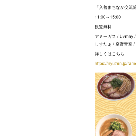
「入善まちなか交流施
11:00～15:00
観覧無料
アミーガス / U≠ma
しすたぁ / 空野青空 / 
詳しくはこちら
https://nyuzen.jp/ra