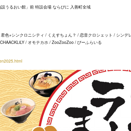
設うるおい館」前 特設会場 ならびに 入善町全域
y / 君色+シンクロニシティ / くえすちょん？ / 恋音クロシェット / シンデ
CHAACKLiLY / オモテカホ / ZooZooZoo / びーふらいる
men2025.html