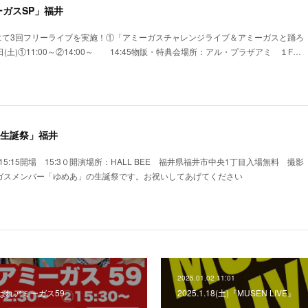
ガスSP」福井
にて3回フリーライブを実施！①「アミーガスチャレンジライブ＆アミーガスと踊ろ
(土)①11:00～②14:00～ 14:45物販・特典会場所：アル・プラザアミ １F…
ゆめあ生誕祭」福井
)15:15開場 15:3０開演場所：HALL BEE 福井県福井市中央1丁目入場無料 撮影
ーガスメンバー「ゆめあ」の生誕祭です。お祝いしてあげてください
2025.01.02 11:01
がんばれアミーガス59
2025.1.18(土)『MUSEN LIVE』