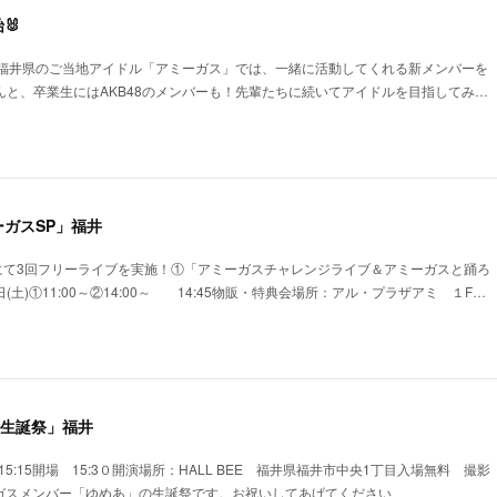
🐰
🐰福井県のご当地アイドル「アミーガス」では、一緒に活動してくれる新メンバーを
んと、卒業生にはAKB48のメンバーも！先輩たちに続いてアイドルを目指してみ…
ガスSP」福井
にて3回フリーライブを実施！①「アミーガスチャレンジライブ＆アミーガスと踊ろ
(土)①11:00～②14:00～ 14:45物販・特典会場所：アル・プラザアミ １F…
ゆめあ生誕祭」福井
)15:15開場 15:3０開演場所：HALL BEE 福井県福井市中央1丁目入場無料 撮影
ーガスメンバー「ゆめあ」の生誕祭です。お祝いしてあげてください