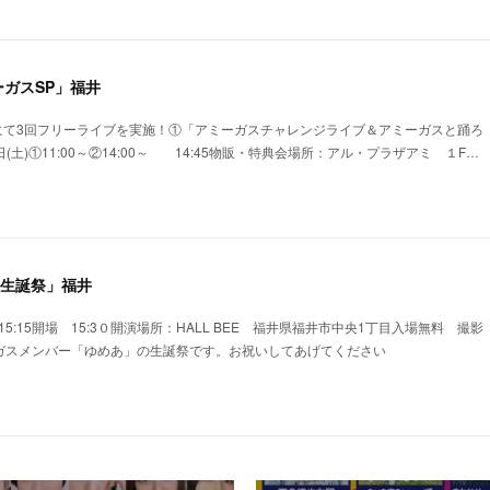
ガスSP」福井
にて3回フリーライブを実施！①「アミーガスチャレンジライブ＆アミーガスと踊ろ
(土)①11:00～②14:00～ 14:45物販・特典会場所：アル・プラザアミ １F…
ゆめあ生誕祭」福井
)15:15開場 15:3０開演場所：HALL BEE 福井県福井市中央1丁目入場無料 撮影
ーガスメンバー「ゆめあ」の生誕祭です。お祝いしてあげてください