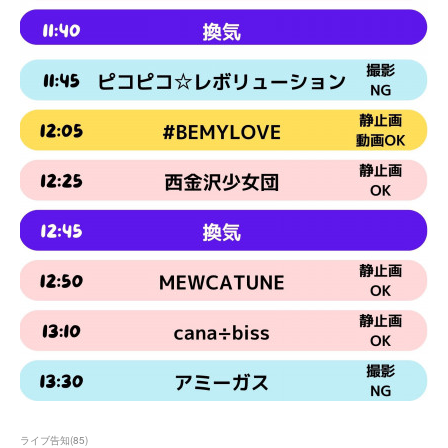
ライブ告知
(
85
)