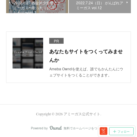
2022.8.27 西金沢少女団とア
2022.7.24（日） がんばれア
ミーガス〜歌ったりお話し
ミーガス vol.12
したり〜vol.2
PR
あなたもサイトをつくってみませ
んか
Ameba Owndを使えば、誰でもかんたんにウ
ェブサイトをつくることができます。
Copyright ©
2026
アミーガス公式サイト
.
Powered by
無料でホームページをつくろう
AmebaOwnd
フォロー