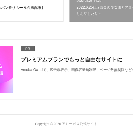
2022.05.25 14:29
2022.6.25(土) 西金沢少女団とア
のパン祭り シール台紙配布】
りお話したり～
PR
プレミアムプランでもっと自由なサイトに
Ameba Owndで、広告非表示、画像容量無制限、ページ数無制限な
Copyright ©
2026
アミーガス公式サイト
.