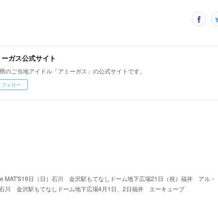
ミーガス公式サイト
県のご当地アイドル「アミーガス」の公式サイトです。
フォロー
he MAT'S19日（日）石川 金沢駅もてなしドーム地下広場21日（祝）福井 アル・
）石川 金沢駅もてなしドーム地下広場4月1日、2日福井 エーキューブ