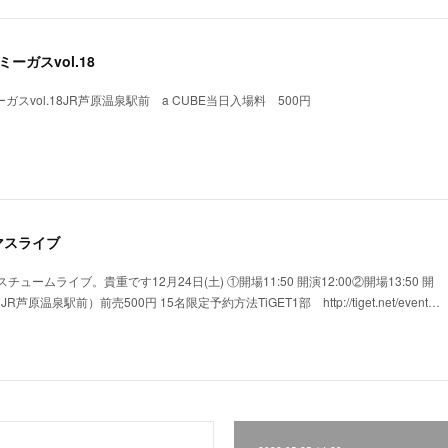
ミーガスvol.18
ミーガスvol.18JR芦原温泉駅前 a CUBE当日入場料 500円
マスライブ
ームライブ。貴重です12月24日(土) ①開場11:50 開演12:00②開場13:50 開
R芦原温泉駅前）前売500円 15名限定予約方法TiGET1部 http://tiget.net/event…