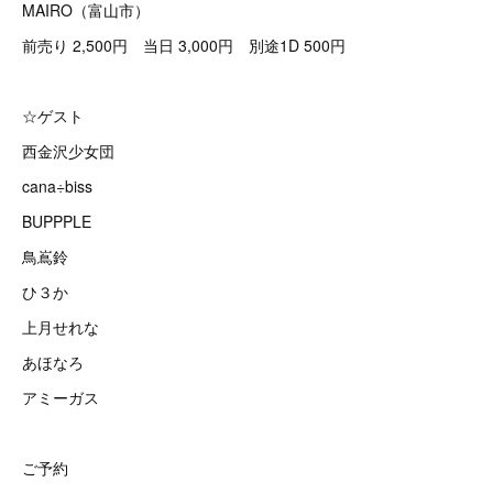
MAIRO（富山市）
前売り 2,500円 当日 3,000円 別途1D 500円
☆ゲスト
西金沢少女団
cana÷biss
BUPPPLE
鳥嶌鈴
ひ３か
上月せれな
あほなろ
アミーガス
ご予約