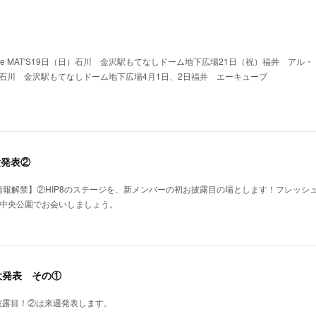
he MAT'S19日（日）石川 金沢駅もてなしドーム地下広場21日（祝）福井 アル・
）石川 金沢駅もてなしドーム地下広場4月1日、2日福井 エーキューブ
大発表②
2大情報解禁】②HIP8のステージを、新メンバーの初お披露目の場とします！フレッ
賀市中央公園でお会いしましょう。
2大発表 その①
披露目！②は来週発表します。