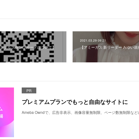
2021.03.29 09:21
ジタルスタンプカードについて】
【アミーガス 新リーダー みゆい就
PR
プレミアムプランでもっと自由なサイトに
Ameba Owndで、広告非表示、画像容量無制限、ページ数無制限な