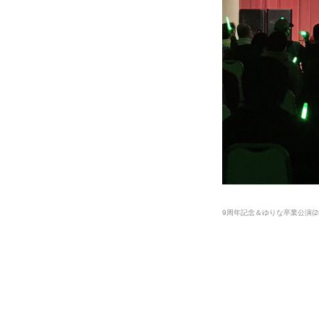
9周年記念＆ゆりな卒業公演
(
2