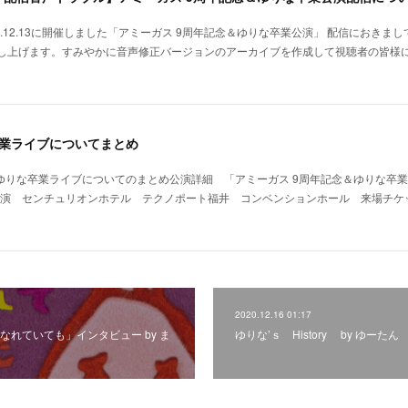
0.12.13に開催しました「アミーガス 9周年記念＆ゆりな卒業公演」 配信におきま
し上げます。すみやかに音声修正バージョンのアーカイブを作成して視聴者の皆様
卒業ライブについてまとめ
ゆりな卒業ライブについてのまとめ公演詳細 「アミーガス 9周年記念＆ゆりな卒業公演
時開演 センチュリオンホテル テクノポート福井 コンベンションホール 来場チケ
2020.12.16 01:17
なれていても」インタビュー by ま
ゆりな’ｓ History by ゆーたん