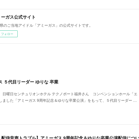
ミーガス公式サイト
県のご当地アイドル「アミーガス」の公式サイトです。
フォロー
ス ５代目リーダー ゆりな 卒業
 日曜日センチュリオンホテル テクノポート福井さん コンベンションホール「エ
しました「アミーガス 9周年記念＆ゆりな卒業公演」をもって、５代目リーダー …
：配信音声トラブル】アミーガス 9周年記念＆ゆりな卒業公演配信につ