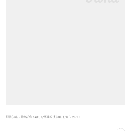
配信
(
25
)
9周年記念＆ゆりな卒業公演
(
28
)
お知らせ
(
71
)