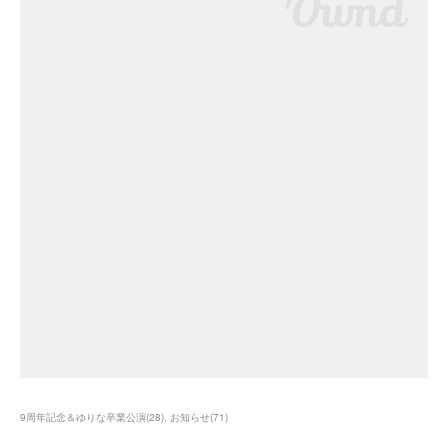
9周年記念＆ゆりな卒業公演
(
28
)
お知らせ
(
71
)