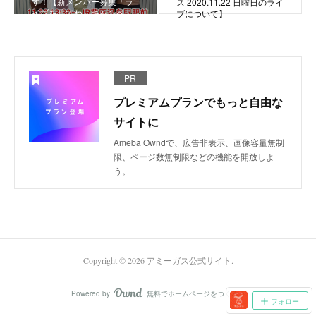
す！【新メンバー募集「ラ
ス 2020.11.22 日曜日のライ
イブを見てね」キャンペ…
ブについて】
PR
プレミアムプランでもっと自由な
サイトに
Ameba Owndで、広告非表示、画像容量無制
限、ページ数無制限などの機能を開放しよ
う。
Copyright ©
2026
アミーガス公式サイト
.
Powered by
無料でホームページをつくろう
AmebaOwnd
フォロー