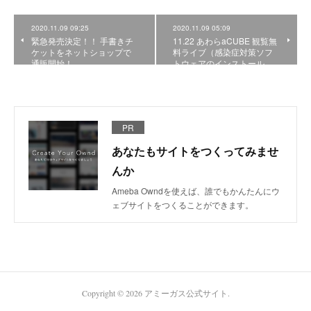
2020.11.09 09:25
2020.11.09 05:09
緊急発売決定！！ 手書きチ
11.22 あわらaCUBE 観覧無
ケットをネットショップで
料ライブ（感染症対策ソフ
通販開始！
トウェアのインストール…
PR
あなたもサイトをつくってみませ
んか
Ameba Owndを使えば、誰でもかんたんにウ
ェブサイトをつくることができます。
Copyright ©
2026
アミーガス公式サイト
.