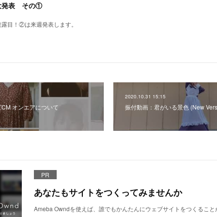
2大発表 その①
披露目！②は来週発表します。
2020.10.31 15:15
ビCM オンエアについて
振付動画：君がいる景色 (New Versi
PR
あなたもサイトをつくってみませんか
Ameba Owndを使えば、誰でもかんたんにウェブサイトをつくるこ