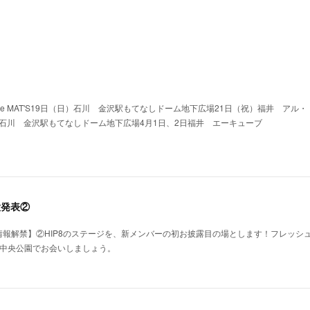
he MAT'S19日（日）石川 金沢駅もてなしドーム地下広場21日（祝）福井 アル・
）石川 金沢駅もてなしドーム地下広場4月1日、2日福井 エーキューブ
大発表②
2大情報解禁】②HIP8のステージを、新メンバーの初お披露目の場とします！フレッ
賀市中央公園でお会いしましょう。