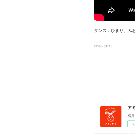
ダンス：ひまり、み
お知らせ
(
71
)
ア
福井