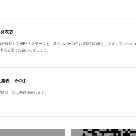
大発表②
2大情報解禁】②HIP8のステージを、新メンバーの初お披露目の場とします！フレッ
賀市中央公園でお会いしましょう。
2大発表 その①
披露目！②は来週発表します。