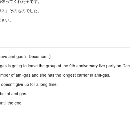
頑張ってくれた子です。
ガス』そのものでした。
ださい。
leave ami-gas in December.】
-gas is going to leave the group at the 9th anniversary live party on De
ember of ami-gas and she has the longest carrier in ami-gas.
oesn't give up for a long time.
mbol of ami-gas.
ntil the end.