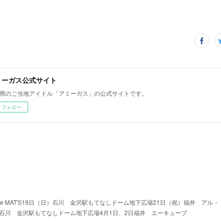
ミーガス公式サイト
県のご当地アイドル「アミーガス」の公式サイトです。
フォロー
he MAT'S19日（日）石川 金沢駅もてなしドーム地下広場21日（祝）福井 アル・
）石川 金沢駅もてなしドーム地下広場4月1日、2日福井 エーキューブ