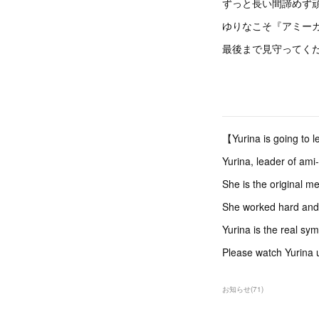
ずっと長い間諦めず
ゆりなこそ『アミー
最後まで見守ってく
【Yurina is going to 
Yurina, leader of ami
She is the original m
She worked hard and d
Yurina is the real sy
Please watch Yurina u
お知らせ
(
71
)